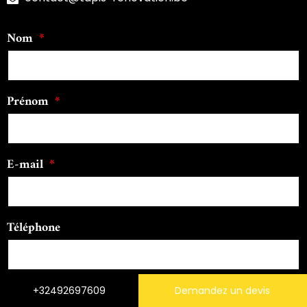
Nom
Prénom
E-mail
Téléphone
Code postal
+32492697609
Demandez un devis