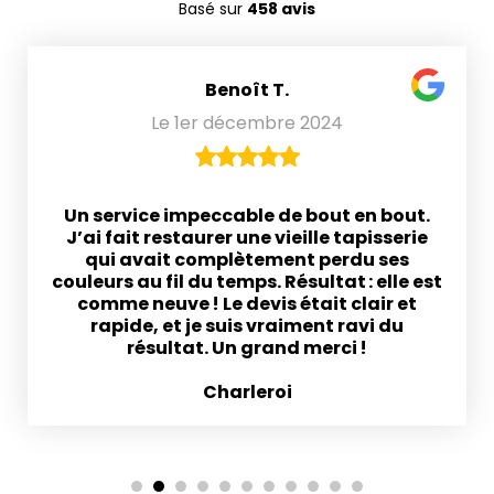
Basé sur
458 avis
Benoît T.
Le 1er décembre 2024
Un service impeccable de bout en bout.
J’ai fait restaurer une vieille tapisserie
qui avait complètement perdu ses
couleurs au fil du temps. Résultat : elle est
comme neuve ! Le devis était clair et
rapide, et je suis vraiment ravi du
résultat. Un grand merci !
Charleroi
1
2
3
4
5
6
7
8