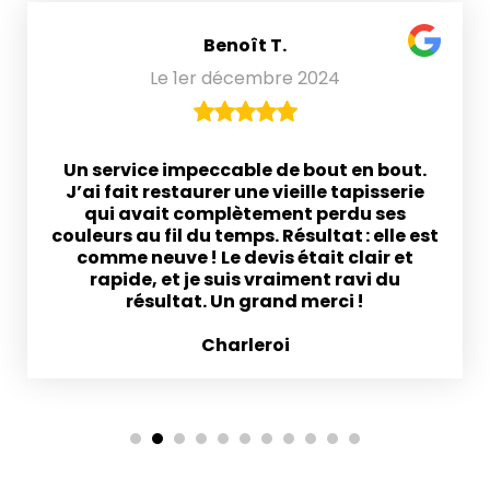
Benoît T.
Le 1er décembre 2024
Un service impeccable de bout en bout.
J’ai fait restaurer une vieille tapisserie
qui avait complètement perdu ses
couleurs au fil du temps. Résultat : elle est
comme neuve ! Le devis était clair et
rapide, et je suis vraiment ravi du
résultat. Un grand merci !
Charleroi
1
2
3
4
5
6
7
8