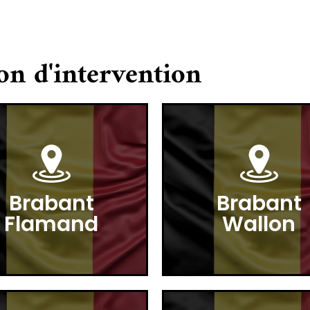
on d'intervention
Brabant
Brabant
Flamand
Wallon