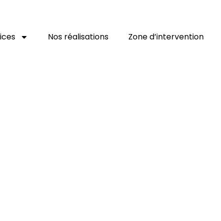
ices
Nos réalisations
Zone d’intervention
tion de teinte pour 
ez les couleurs d’origine de v
notre service de création de te
mesure