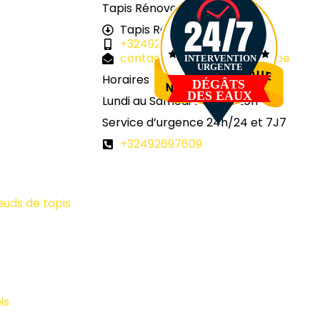
Tapis Rénovation Belgique
Tapis Rénovation Belgique
+32492697609
contact@tapis-renovation.be
Horaires
Lundi au Samedi de 9h à 20h
Service d’urgence 24h/24 et 7J7
+32492697609
uds de tapis
is