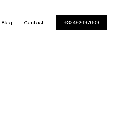
Blog
Contact
+32492697609
tapis
os tapis
inte sur-