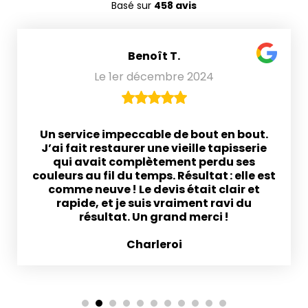
Basé sur
458 avis
Benoît T.
Le 1er décembre 2024
Un service impeccable de bout en bout.
J’ai fait restaurer une vieille tapisserie
qui avait complètement perdu ses
couleurs au fil du temps. Résultat : elle est
comme neuve ! Le devis était clair et
rapide, et je suis vraiment ravi du
résultat. Un grand merci !
Charleroi
1
2
3
4
5
6
7
8