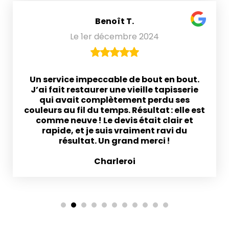
Benoît T.
Le 1er décembre 2024
Un service impeccable de bout en bout.
J’ai fait restaurer une vieille tapisserie
qui avait complètement perdu ses
couleurs au fil du temps. Résultat : elle est
comme neuve ! Le devis était clair et
rapide, et je suis vraiment ravi du
résultat. Un grand merci !
Charleroi
1
2
3
4
5
6
7
8