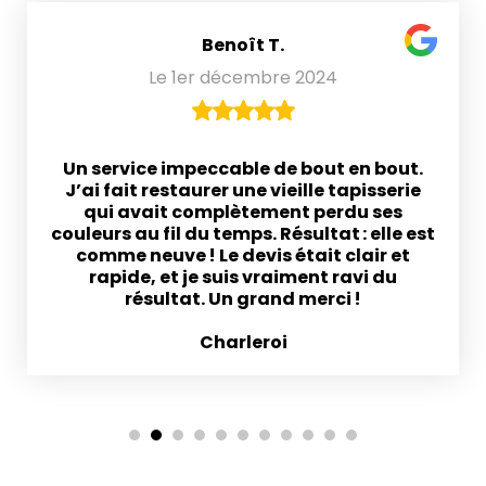
Benoît T.
Le 1er décembre 2024
Un service impeccable de bout en bout.
J’ai fait restaurer une vieille tapisserie
qui avait complètement perdu ses
couleurs au fil du temps. Résultat : elle est
comme neuve ! Le devis était clair et
rapide, et je suis vraiment ravi du
résultat. Un grand merci !
Charleroi
1
2
3
4
5
6
7
8