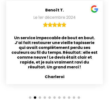
Benoît T.
Le 1er décembre 2024
Un service impeccable de bout en bout.
J’ai fait restaurer une vieille tapisserie
qui avait complètement perdu ses
couleurs au fil du temps. Résultat : elle est
comme neuve ! Le devis était clair et
rapide, et je suis vraiment ravi du
résultat. Un grand merci !
Charleroi
1
2
3
4
5
6
7
8