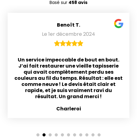
Basé sur
458 avis
Benoît T.
Le 1er décembre 2024
Un service impeccable de bout en bout.
J’ai fait restaurer une vieille tapisserie
qui avait complètement perdu ses
couleurs au fil du temps. Résultat : elle est
comme neuve ! Le devis était clair et
rapide, et je suis vraiment ravi du
résultat. Un grand merci !
Charleroi
1
2
3
4
5
6
7
8