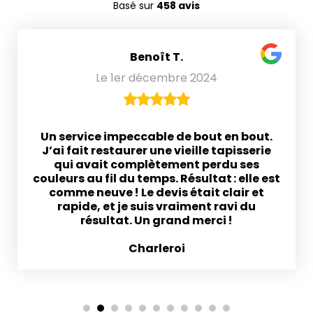
Basé sur
458 avis
Benoît T.
Le 1er décembre 2024
Un service impeccable de bout en bout.
J’ai fait restaurer une vieille tapisserie
qui avait complètement perdu ses
couleurs au fil du temps. Résultat : elle est
comme neuve ! Le devis était clair et
rapide, et je suis vraiment ravi du
résultat. Un grand merci !
Charleroi
1
2
3
4
5
6
7
8