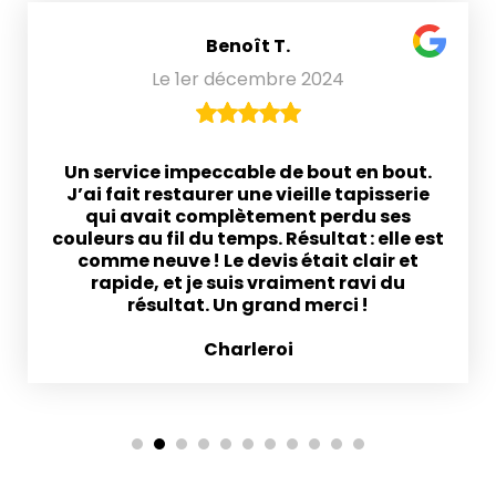
Benoît T.
Le 1er décembre 2024
Un service impeccable de bout en bout.
J’ai fait restaurer une vieille tapisserie
qui avait complètement perdu ses
couleurs au fil du temps. Résultat : elle est
comme neuve ! Le devis était clair et
rapide, et je suis vraiment ravi du
résultat. Un grand merci !
Charleroi
1
2
3
4
5
6
7
8