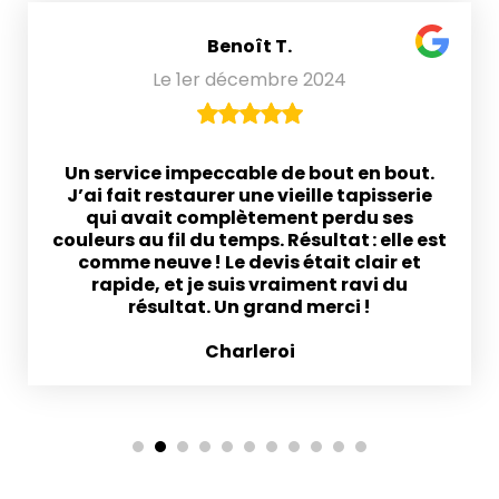
Benoît T.
Le 1er décembre 2024
Un service impeccable de bout en bout.
J’ai fait restaurer une vieille tapisserie
qui avait complètement perdu ses
couleurs au fil du temps. Résultat : elle est
comme neuve ! Le devis était clair et
rapide, et je suis vraiment ravi du
résultat. Un grand merci !
Charleroi
1
2
3
4
5
6
7
8